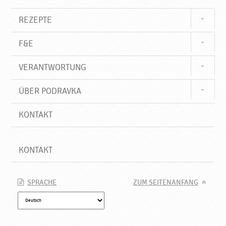
e
t
REZEPTE
,
N
F&E
e
u
VERANTWORTUNG
e
P
r
ÜBER PODRAVKA
o
d
KONTAKT
u
k
t
KONTAKT
e
♥
P
SPRACHE
ZUM SEITENANFANG
o
d
r
a