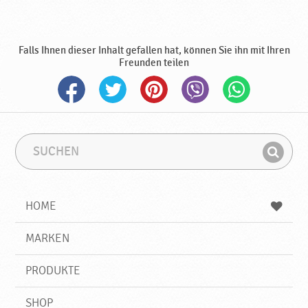
,
f
ü
Falls Ihnen dieser Inhalt gefallen hat, können Sie ihn mit Ihren
r
Freunden teilen
V
e
g
e
t
a
S
S
r
u
u
F
i
c
c
i
h
h
e
e
b
n
r
HOME
n
e
d
g
g
e
e
r
MARKEN
n
i
e
f
i
PRODUKTE
f
g
n
SHOP