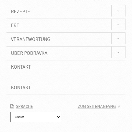
t
,
REZEPTE
N
e
F&E
u
e
VERANTWORTUNG
P
r
o
ÜBER PODRAVKA
d
u
KONTAKT
k
t
e
KONTAKT
♥
P
o
SPRACHE
ZUM SEITENANFANG
d
r
a
v