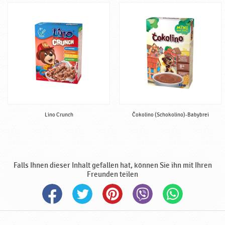
k
o
l
a
d
e
,
h
a
l
b
Lino Crunch
Čokolino (Schokolino)-Babybrei
f
e
r
t
Falls Ihnen dieser Inhalt gefallen hat, können Sie ihn mit Ihren
i
Freunden teilen
g
,
h
a