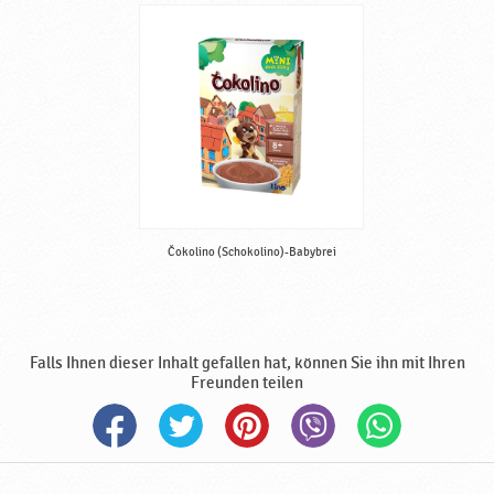
c
h
o
k
o
l
a
d
e
,
h
Čokolino (Schokolino)-Babybrei
a
l
b
f
Falls Ihnen dieser Inhalt gefallen hat, können Sie ihn mit Ihren
e
Freunden teilen
r
t
i
g