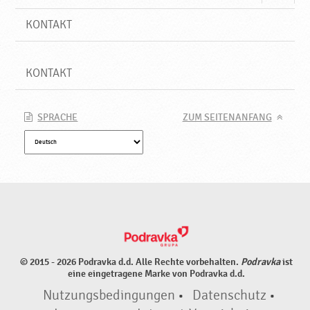
t
KONTAKT
♥
P
o
KONTAKT
d
r
a
v
SPRACHE
ZUM SEITENANFANG
k
a
© 2015 - 2026 Podravka d.d. Alle Rechte vorbehalten.
Podravka
ist
eine eingetragene Marke von Podravka d.d.
Nutzungsbedingungen
•
Datenschutz
•