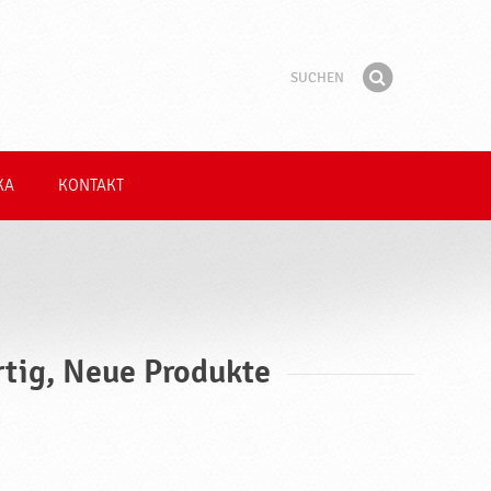
Suchen
Suchbegriff
Finden
KA
KONTAKT
rtig, Neue Produkte