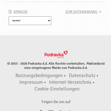
a
v
k
SPRACHE
ZUM SEITENANFANG
a
© 2015 - 2026 Podravka d.d. Alle Rechte vorbehalten.
Podravka
ist
eine eingetragene Marke von Podravka d.d.
Nutzungsbedingungen
•
Datenschutz
•
Impressum
•
Internet-Verzeichnis
•
Cookie-Einstellungen
Folgen Sie uns auf