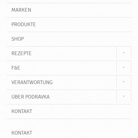
i
g
e
r
MARKEN
g
n
i
,
f
N
PRODUKTE
f
e
u
SHOP
e
P
REZEPTE
r
o
F&E
d
u
VERANTWORTUNG
k
t
ÜBER PODRAVKA
e
♥
KONTAKT
P
o
d
r
KONTAKT