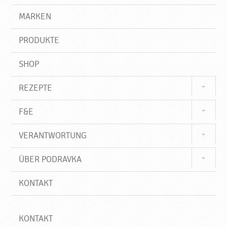
e
g
e
r
MARKEN
l
n
i
,
f
N
PRODUKTE
f
e
u
SHOP
e
P
REZEPTE
r
o
F&E
d
u
VERANTWORTUNG
k
t
ÜBER PODRAVKA
e
♥
KONTAKT
P
o
d
r
KONTAKT