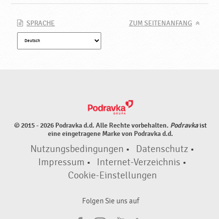
a
v
k
SPRACHE
ZUM SEITENANFANG
a
© 2015 - 2026 Podravka d.d. Alle Rechte vorbehalten.
Podravka
ist
eine eingetragene Marke von Podravka d.d.
Nutzungsbedingungen
•
Datenschutz
•
Impressum
•
Internet-Verzeichnis
•
Cookie-Einstellungen
Folgen Sie uns auf