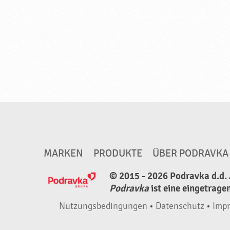
r
a
v
k
a
MARKEN
PRODUKTE
ÜBER PODRAVKA
© 2015 - 2026 Podravka d.d. 
Podravka
ist eine eingetrage
Nutzungsbedingungen
•
Datenschutz
•
Imp