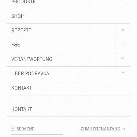
PRODUKTE
f
SHOP
REZEPTE
F&E
VERANTWORTUNG
ÜBER PODRAVKA
KONTAKT
KONTAKT
SPRACHE
ZUM SEITENANFANG