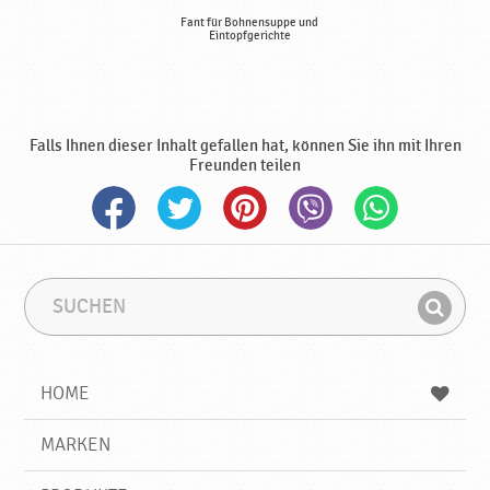
Fant für Bohnensuppe und
Eintopfgerichte
Falls Ihnen dieser Inhalt gefallen hat, können Sie ihn mit Ihren
Freunden teilen
S
S
u
u
F
c
c
i
h
h
e
b
n
HOME
n
e
d
g
e
r
MARKEN
n
i
f