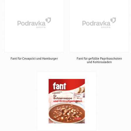
i
g
♥
P
o
d
r
a
v
Fant für Cevapcici und Hamburger
Fant für gefüllte Paprikaschoten
k
und Kohlrouladen
a