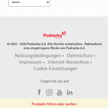
© 2015 - 2026 Podravka d.d. Alle Rechte vorbehalten.
Podravka
ist
eine eingetragene Marke von Podravka d.d.
Nutzungsbedingungen
•
Datenschutz
•
Impressum
•
Internet-Verzeichnis
•
Cookie-Einstellungen
Folgen Sie uns auf
F
I
Y
L
a
n
o
i
Produkte filtern oder suchen