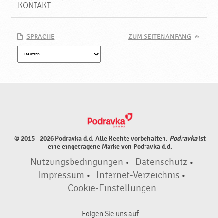
o
KONTAKT
d
u
k
SPRACHE
ZUM SEITENANFANG
t
e
♥
P
o
d
r
a
v
© 2015 - 2026 Podravka d.d. Alle Rechte vorbehalten.
Podravka
ist
k
eine eingetragene Marke von Podravka d.d.
a
Nutzungsbedingungen
•
Datenschutz
•
Impressum
•
Internet-Verzeichnis
•
Cookie-Einstellungen
Folgen Sie uns auf