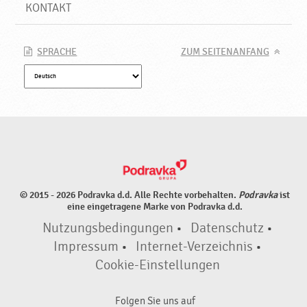
o
KONTAKT
d
u
k
SPRACHE
ZUM SEITENANFANG
t
e
♥
P
o
d
r
a
v
© 2015 - 2026 Podravka d.d. Alle Rechte vorbehalten.
Podravka
ist
k
eine eingetragene Marke von Podravka d.d.
a
Nutzungsbedingungen
•
Datenschutz
•
Impressum
•
Internet-Verzeichnis
•
Cookie-Einstellungen
Folgen Sie uns auf