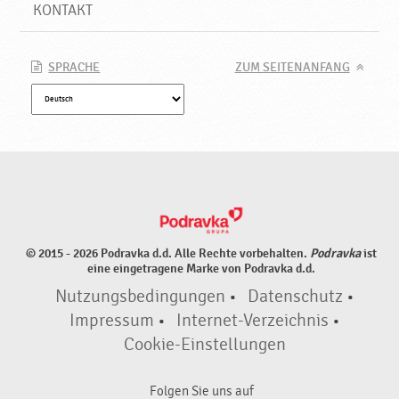
l
KONTAKT
,
h
a
SPRACHE
ZUM SEITENANFANG
l
b
f
e
r
t
i
g
,
© 2015 - 2026 Podravka d.d. Alle Rechte vorbehalten.
Podravka
ist
N
eine eingetragene Marke von Podravka d.d.
e
Nutzungsbedingungen
•
Datenschutz
•
u
e
Impressum
•
Internet-Verzeichnis
•
P
Cookie-Einstellungen
r
o
Folgen Sie uns auf
d