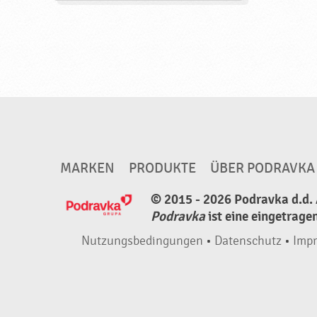
t
e
l
,
h
a
l
b
MARKEN
PRODUKTE
ÜBER PODRAVKA
f
e
© 2015 - 2026 Podravka d.d. 
r
Podravka
ist eine eingetrage
t
Nutzungsbedingungen
•
Datenschutz
•
Imp
i
g
,