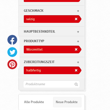
n
,
GESCHMACK
s
salzig
a
l
HAUPTBESTANDTEIL
z
PRODUKTTYP
i
g
Würzmittel
,
ZUBEREITUNGSZEIT
W
ü
halbfertig
r
z
F
i
m
n
d
i
e
Alle Produkte
Neue Produkte
n
t