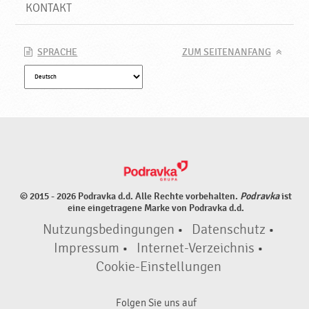
r
KONTAKT
t
i
g
SPRACHE
ZUM SEITENANFANG
,
N
e
u
e
P
r
o
d
© 2015 - 2026 Podravka d.d. Alle Rechte vorbehalten.
Podravka
ist
u
eine eingetragene Marke von Podravka d.d.
k
Nutzungsbedingungen
•
Datenschutz
•
t
e
Impressum
•
Internet-Verzeichnis
•
♥
Cookie-Einstellungen
P
o
Folgen Sie uns auf
d