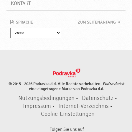
g
KONTAKT
,
N
e
SPRACHE
ZUM SEITENANFANG
u
e
P
r
o
d
u
k
t
© 2015 - 2026 Podravka d.d. Alle Rechte vorbehalten.
Podravka
ist
e
eine eingetragene Marke von Podravka d.d.
♥
Nutzungsbedingungen
•
Datenschutz
•
P
o
Impressum
•
Internet-Verzeichnis
•
d
Cookie-Einstellungen
r
a
Folgen Sie uns auf
v