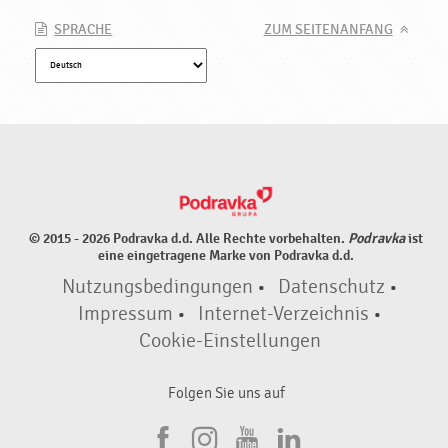
h
m
SPRACHE
ZUM SEITENANFANG
a
c
k
s
v
e
r
s
t
© 2015 - 2026 Podravka d.d. Alle Rechte vorbehalten.
Podravka
ist
ä
eine eingetragene Marke von Podravka d.d.
r
Nutzungsbedingungen
•
Datenschutz
•
k
Impressum
•
Internet-Verzeichnis
•
e
r
Cookie-Einstellungen
n
♥
Folgen Sie uns auf
P
o
F
I
Y
L