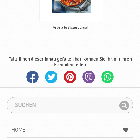
g
v
o
n
S
Vegeta basis zur gulasch
ü
ß
w
a
Falls Ihnen dieser Inhalt gefallen hat, können Sie ihn mit Ihren
r
Freunden teilen
e
n
,
h
a
l
S
S
u
u
b
F
c
c
f
i
h
h
e
e
b
n
HOME
r
n
e
d
g
t