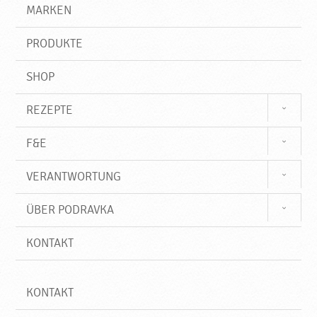
e
r
MARKEN
i
n
i
g
f
,
PRODUKTE
f
o
h
SHOP
n
e
REZEPTE
Z
u
F&E
s
a
VERANTWORTUNG
t
z
ÜBER PODRAVKA
v
o
KONTAKT
n
G
e
KONTAKT
s
c