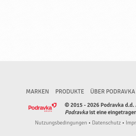
u
n
g
f
ü
r
d
i
e
Z
MARKEN
PRODUKTE
ÜBER PODRAVKA
u
b
© 2015 - 2026 Podravka d.d. 
e
Podravka
ist eine eingetrage
r
Nutzungsbedingungen
•
Datenschutz
•
Imp
i