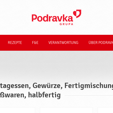
REZEPTE
F&E
VERANTWORTUNG
ÜBER PODRAV
tagessen, Gewürze, Fertigmischung
ßwaren, halbfertig