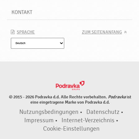
g
v
KONTAKT
o
n
S
SPRACHE
ZUM SEITENANFANG
ü
ß
w
a
r
e
n
,
h
a
© 2015 - 2026 Podravka d.d. Alle Rechte vorbehalten.
Podravka
ist
eine eingetragene Marke von Podravka d.d.
l
b
Nutzungsbedingungen
•
Datenschutz
•
f
Impressum
•
Internet-Verzeichnis
•
e
Cookie-Einstellungen
r
t