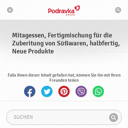
M
N
S
a
i
u
v
c
i
t
g
h
a
a
m
t
a
i
g
s
o
Mitagessen, Fertigmischung für die
n
e
c
h
Zuberitung von Süßwaren, halbfertig,
s
i
n
s
Neue Produkte
e
e
n
,
F
Falls Ihnen dieser Inhalt gefallen hat, können Sie ihn mit Ihren
Freunden teilen
e
r
t
i
g
m
S
S
i
u
u
s
F
c
c