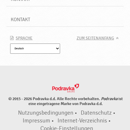
g
v
o
KONTAKT
n
S
ü
SPRACHE
ZUM SEITENANFANG
ß
w
a
r
e
n
,
o
h
n
© 2015 - 2026 Podravka d.d. Alle Rechte vorbehalten.
Podravka
ist
e
eine eingetragene Marke von Podravka d.d.
Z
Nutzungsbedingungen
•
Datenschutz
•
u
Impressum
•
Internet-Verzeichnis
•
s
Cookie-Einstellungen
a