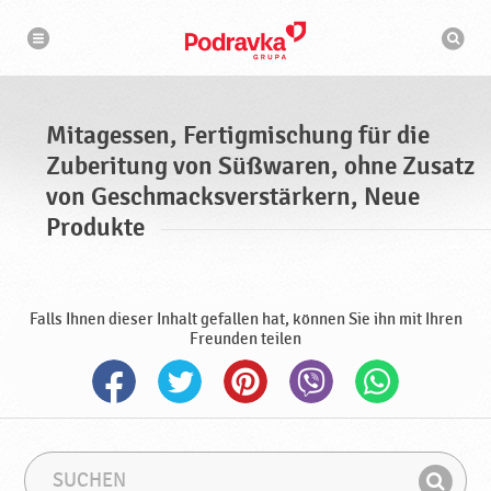
M
N
S
a
i
u
v
c
i
t
g
h
a
a
m
t
a
i
g
s
o
Mitagessen, Fertigmischung für die
n
e
c
h
Zuberitung von Süßwaren, ohne Zusatz
s
i
n
s
von Geschmacksverstärkern, Neue
e
e
Produkte
n
,
F
e
Falls Ihnen dieser Inhalt gefallen hat, können Sie ihn mit Ihren
r
Freunden teilen
t
i
g
m
i
S
S
s