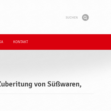
Suchen
Suchbegriff
Finden
KA
KONTAKT
Zuberitung von Süßwaren,