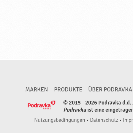
u
n
g
f
ü
r
d
i
e
Z
MARKEN
PRODUKTE
ÜBER PODRAVKA
u
b
© 2015 - 2026 Podravka d.d. 
e
Podravka
ist eine eingetrage
r
Nutzungsbedingungen
•
Datenschutz
•
Imp
i