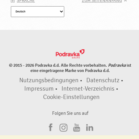
SPRACHE
ZUM SEITENANFANG
© 2015 - 2026 Podravka d.d. Alle Rechte vorbehalten.
Podravka
ist
eine eingetragene Marke von Podravka d.d.
Nutzungsbedingungen
•
Datenschutz
•
Impressum
•
Internet-Verzeichnis
•
Cookie-Einstellungen
Folgen Sie uns auf
F
I
Y
L
a
n
o
i