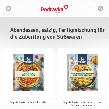
A
N
S
a
b
u
v
c
i
e
g
h
a
n
m
t
a
i
d
s
o
Abendessen, salzig, Fertigmischung für
n
e
c
h
die Zuberitung von Süßwaren
s
i
n
s
e
e
n
,
s
a
l
z
i
g
,
F
Vegeta basis zur Pasta Asciutta
Vegeta basis zur Putenfleisch mit
Pilzen in Rahmsauce
e