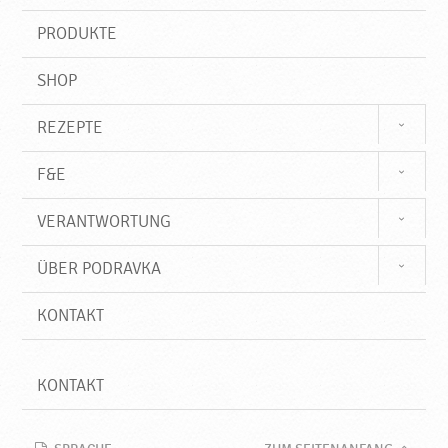
i
o
f
PRODUKTE
f
d
r
SHOP
a
v
k
REZEPTE
a
F&E
VERANTWORTUNG
ÜBER PODRAVKA
KONTAKT
KONTAKT