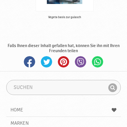
b
e
r
Vegeta basis zur gulasch
i
t
u
n
g
Falls Ihnen dieser Inhalt gefallen hat, können Sie ihn mit Ihren
v
Freunden teilen
o
n
S
ü
ß
S
S
w
u
u
a
F
c
c
r
i
h
h
e
e
b
n
HOME
n
e
d
n
g
e
♥
r
MARKEN
n
P