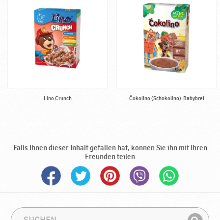
a
l
b
f
e
r
t
i
g
Lino Crunch
Čokolino (Schokolino)-Babybrei
♥
P
o
d
r
Falls Ihnen dieser Inhalt gefallen hat, können Sie ihn mit Ihren
a
Freunden teilen
v
k
a
S
S