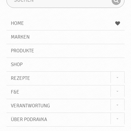
u
u
F
c
c
i
h
h
e
b
n
HOME
n
e
d
g
e
r
MARKEN
n
i
f
PRODUKTE
f
SHOP
REZEPTE
F&E
VERANTWORTUNG
ÜBER PODRAVKA