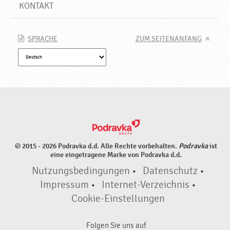
o
KONTAKT
d
u
k
SPRACHE
ZUM SEITENANFANG
t
e
♥
P
o
d
r
a
v
© 2015 - 2026 Podravka d.d. Alle Rechte vorbehalten.
Podravka
ist
k
eine eingetragene Marke von Podravka d.d.
a
Nutzungsbedingungen
•
Datenschutz
•
Impressum
•
Internet-Verzeichnis
•
Cookie-Einstellungen
Folgen Sie uns auf