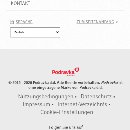
P
KONTAKT
o
d
r
SPRACHE
ZUM SEITENANFANG
a
v
k
a
© 2015 - 2026 Podravka d.d. Alle Rechte vorbehalten.
Podravka
ist
eine eingetragene Marke von Podravka d.d.
Nutzungsbedingungen
•
Datenschutz
•
Impressum
•
Internet-Verzeichnis
•
Cookie-Einstellungen
Folgen Sie uns auf