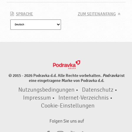
a
v
k
SPRACHE
ZUM SEITENANFANG
a
© 2015 - 2026 Podravka d.d. Alle Rechte vorbehalten.
Podravka
ist
eine eingetragene Marke von Podravka d.d.
Nutzungsbedingungen
•
Datenschutz
•
Impressum
•
Internet-Verzeichnis
•
Cookie-Einstellungen
Folgen Sie uns auf