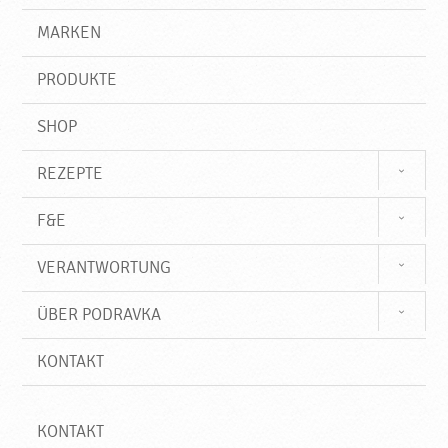
i
g
e
r
MARKEN
g
n
i
,
f
N
PRODUKTE
f
e
u
SHOP
e
P
REZEPTE
r
o
F&E
d
u
VERANTWORTUNG
k
t
ÜBER PODRAVKA
e
♥
KONTAKT
P
o
d
r
KONTAKT