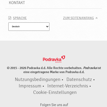
e
KONTAKT
♥
P
o
SPRACHE
ZUM SEITENANFANG
d
r
a
v
k
a
© 2015 - 2026 Podravka d.d. Alle Rechte vorbehalten.
Podravka
ist
eine eingetragene Marke von Podravka d.d.
Nutzungsbedingungen
•
Datenschutz
•
Impressum
•
Internet-Verzeichnis
•
Cookie-Einstellungen
Folgen Sie uns auf