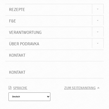
r
o
REZEPTE
d
u
F&E
k
t
VERANTWORTUNG
e
♥
P
ÜBER PODRAVKA
o
d
KONTAKT
r
a
v
KONTAKT
k
a
SPRACHE
ZUM SEITENANFANG