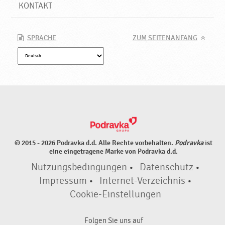
e
KONTAKT
♥
P
o
SPRACHE
ZUM SEITENANFANG
d
r
a
v
k
a
© 2015 - 2026 Podravka d.d. Alle Rechte vorbehalten.
Podravka
ist
eine eingetragene Marke von Podravka d.d.
Nutzungsbedingungen
•
Datenschutz
•
Impressum
•
Internet-Verzeichnis
•
Cookie-Einstellungen
Folgen Sie uns auf