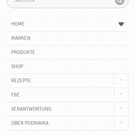
k
u
u
a
F
c
c
i
h
h
e
b
n
HOME
n
e
d
g
e
r
MARKEN
n
i
f
PRODUKTE
f
SHOP
REZEPTE
F&E
VERANTWORTUNG
ÜBER PODRAVKA