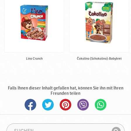
n
g
,
h
a
l
b
f
e
Lino Crunch
Čokolino (Schokolino)-Babybrei
r
t
i
g
♥
Falls Ihnen dieser Inhalt gefallen hat, können Sie ihn mit Ihren
P
Freunden teilen
o
d
r
a
v
S
S