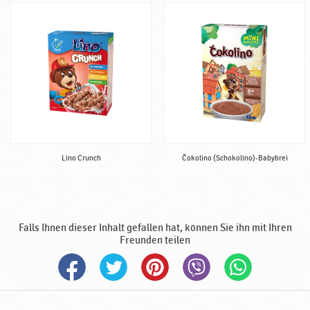
n
g
,
h
a
l
b
f
e
r
t
Lino Crunch
Čokolino (Schokolino)-Babybrei
i
g
,
h
Falls Ihnen dieser Inhalt gefallen hat, können Sie ihn mit Ihren
a
Freunden teilen
l
a
l
♥