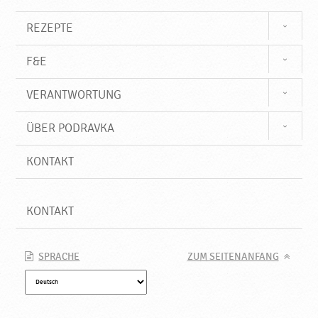
♥
P
REZEPTE
o
d
F&E
r
a
VERANTWORTUNG
v
k
a
ÜBER PODRAVKA
KONTAKT
KONTAKT
SPRACHE
ZUM SEITENANFANG