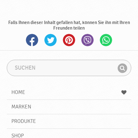
g
,
f
Falls Ihnen dieser Inhalt gefallen hat, können Sie ihn mit Ihren
ü
Freunden teilen
r
V
e
g
e
t
S
S
a
u
u
F
r
c
c
i
h
h
i
e
b
n
e
HOME
n
e
d
r
g
e
g
r
MARKEN
n
i
e
f
e
PRODUKTE
f
i
g
SHOP