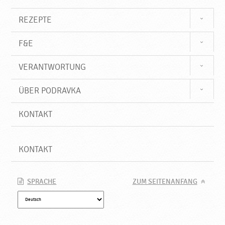
n
e
REZEPTE
t
,
F&E
N
e
VERANTWORTUNG
u
e
P
ÜBER PODRAVKA
r
o
KONTAKT
d
u
k
KONTAKT
t
e
♥
SPRACHE
ZUM SEITENANFANG
P
o
d
r