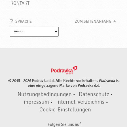
d
KONTAKT
u
k
t
SPRACHE
ZUM SEITENANFANG
e
♥
P
o
d
r
a
v
k
© 2015 - 2026 Podravka d.d. Alle Rechte vorbehalten.
Podravka
ist
a
eine eingetragene Marke von Podravka d.d.
Nutzungsbedingungen
•
Datenschutz
•
Impressum
•
Internet-Verzeichnis
•
Cookie-Einstellungen
Folgen Sie uns auf