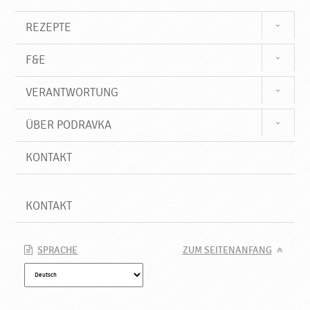
e
u
REZEPTE
e
P
F&E
r
o
VERANTWORTUNG
d
u
k
ÜBER PODRAVKA
t
e
KONTAKT
♥
P
o
KONTAKT
d
r
a
SPRACHE
ZUM SEITENANFANG
v
k
a