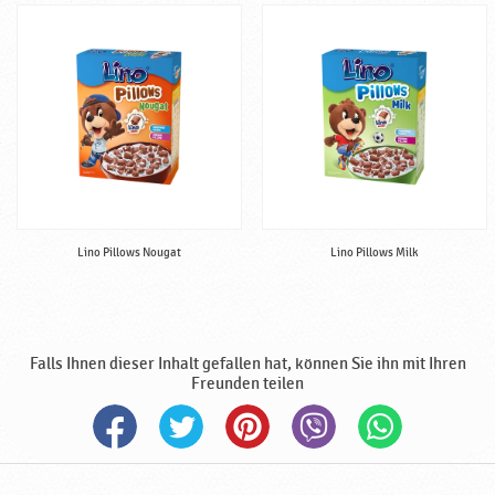
o
d
u
k
t
e
,
B
a
b
y
Lino Pillows Nougat
Lino Pillows Milk
n
a
h
r
Falls Ihnen dieser Inhalt gefallen hat, können Sie ihn mit Ihren
u
Freunden teilen
n
g
,
h