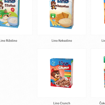
Lino Rižolino
Lino Keksolino
Li
Lino Crunch
Čok