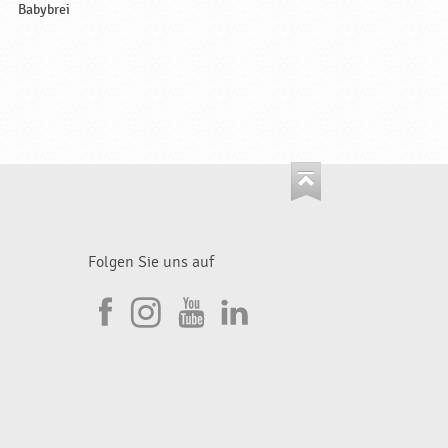
Babybrei
Folgen Sie uns auf
I
F
n
Y
L
a
s
o
i
c
t
u
n