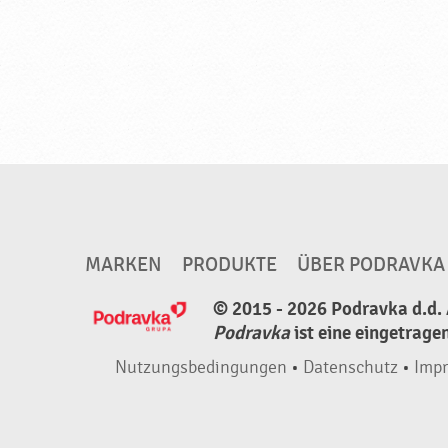
l
♥
P
o
d
r
a
v
k
MARKEN
PRODUKTE
ÜBER PODRAVKA
a
© 2015 - 2026 Podravka d.d. 
Podravka
ist eine eingetrage
Nutzungsbedingungen
•
Datenschutz
•
Imp