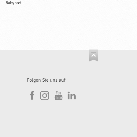
Babybrei
Folgen Sie uns auf
I
F
n
Y
L
a
s
o
i
c
t
u
n