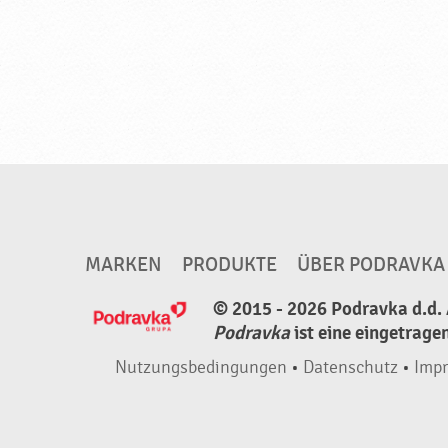
d
r
a
v
k
a
MARKEN
PRODUKTE
ÜBER PODRAVKA
© 2015 - 2026 Podravka d.d. 
Podravka
ist eine eingetrage
Nutzungsbedingungen
•
Datenschutz
•
Imp