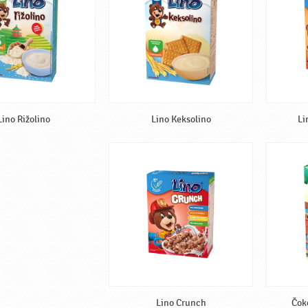
Lino Rižolino
Lino Keksolino
Li
Lino Crunch
Čok