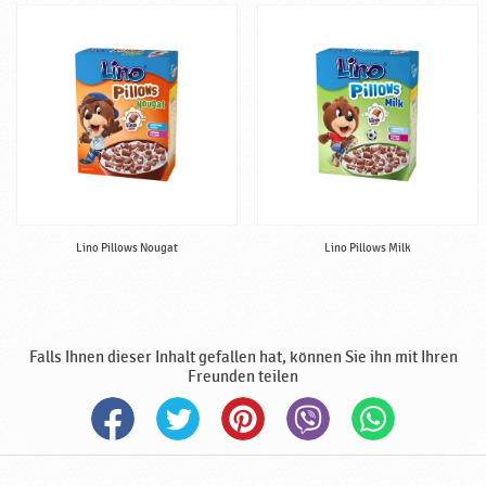
o
d
u
k
t
e
,
B
a
b
y
Lino Pillows Nougat
Lino Pillows Milk
n
a
h
r
Falls Ihnen dieser Inhalt gefallen hat, können Sie ihn mit Ihren
u
Freunden teilen
n
g
♥
P