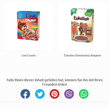
h
r
u
n
g
,
h
a
l
b
f
Lino Crunch
Čokolino (Schokolino)-Babybrei
e
r
t
i
Falls Ihnen dieser Inhalt gefallen hat, können Sie ihn mit Ihren
g
Freunden teilen
,
h
a
l