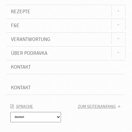
u
k
REZEPTE
t
e
F&E
♥
P
VERANTWORTUNG
o
d
r
ÜBER PODRAVKA
a
v
KONTAKT
k
a
KONTAKT
SPRACHE
ZUM SEITENANFANG