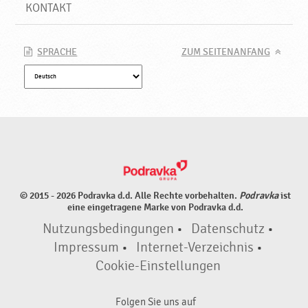
l
KONTAKT
a
l
,
SPRACHE
ZUM SEITENANFANG
N
e
u
e
P
r
o
d
u
© 2015 - 2026 Podravka d.d. Alle Rechte vorbehalten.
Podravka
ist
k
eine eingetragene Marke von Podravka d.d.
t
Nutzungsbedingungen
•
Datenschutz
•
e
♥
Impressum
•
Internet-Verzeichnis
•
P
Cookie-Einstellungen
o
d
Folgen Sie uns auf
r