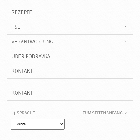
u
n
REZEPTE
g
,
F&E
h
a
VERANTWORTUNG
l
a
l
ÜBER PODRAVKA
,
N
KONTAKT
e
u
e
KONTAKT
P
r
o
SPRACHE
ZUM SEITENANFANG
d
u
k
t