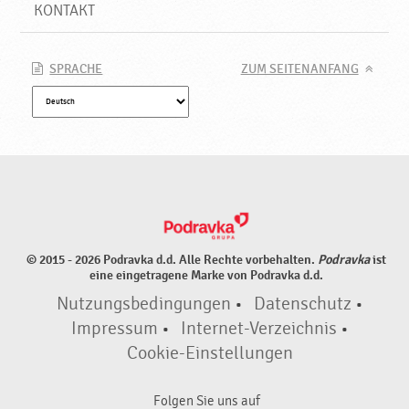
P
KONTAKT
o
d
r
SPRACHE
ZUM SEITENANFANG
a
v
k
a
© 2015 - 2026 Podravka d.d. Alle Rechte vorbehalten.
Podravka
ist
eine eingetragene Marke von Podravka d.d.
Nutzungsbedingungen
•
Datenschutz
•
Impressum
•
Internet-Verzeichnis
•
Cookie-Einstellungen
Folgen Sie uns auf