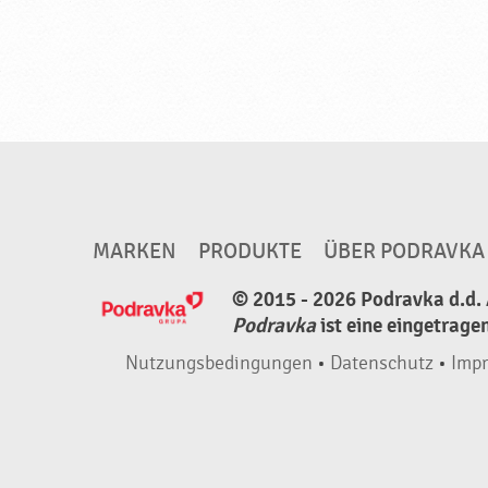
t
i
g
,
h
a
l
a
MARKEN
PRODUKTE
ÜBER PODRAVKA
l
© 2015 - 2026 Podravka d.d. 
♥
Podravka
ist eine eingetrage
P
o
Nutzungsbedingungen
•
Datenschutz
•
Imp
d
r
a