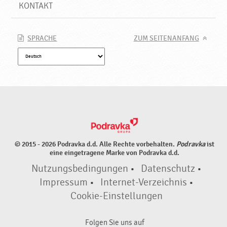
l
KONTAKT
a
l
,
SPRACHE
ZUM SEITENANFANG
N
e
u
e
P
r
o
d
u
© 2015 - 2026 Podravka d.d. Alle Rechte vorbehalten.
Podravka
ist
k
eine eingetragene Marke von Podravka d.d.
t
Nutzungsbedingungen
•
Datenschutz
•
e
♥
Impressum
•
Internet-Verzeichnis
•
P
Cookie-Einstellungen
o
d
Folgen Sie uns auf
r