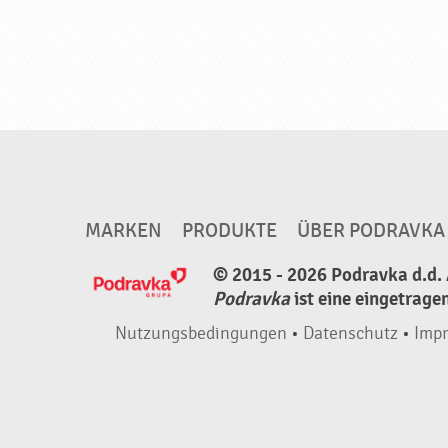
h
a
l
a
l
,
N
e
MARKEN
PRODUKTE
ÜBER PODRAVKA
u
© 2015 - 2026 Podravka d.d. 
e
Podravka
ist eine eingetrage
P
r
Nutzungsbedingungen
•
Datenschutz
•
Imp
o
d
u