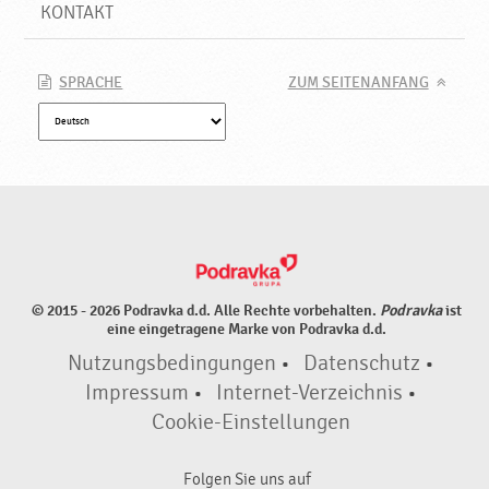
a
KONTAKT
l
,
N
SPRACHE
ZUM SEITENANFANG
e
u
e
P
r
o
d
u
k
© 2015 - 2026 Podravka d.d. Alle Rechte vorbehalten.
Podravka
ist
t
eine eingetragene Marke von Podravka d.d.
e
Nutzungsbedingungen
•
Datenschutz
•
♥
P
Impressum
•
Internet-Verzeichnis
•
o
Cookie-Einstellungen
d
r
Folgen Sie uns auf
a