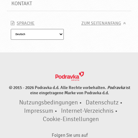
d
KONTAKT
u
k
t
SPRACHE
ZUM SEITENANFANG
e
♥
P
o
d
r
a
v
k
© 2015 - 2026 Podravka d.d. Alle Rechte vorbehalten.
Podravka
ist
a
eine eingetragene Marke von Podravka d.d.
Nutzungsbedingungen
•
Datenschutz
•
Impressum
•
Internet-Verzeichnis
•
Cookie-Einstellungen
Folgen Sie uns auf