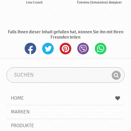
Lino Crunch
Čokolino (Schokolino)-Babybrei
Falls Ihnen dieser Inhalt gefallen hat, können Sie ihn mit Ihren
Freunden teilen
S
S
u
u
F
c
c
i
h
h
e
b
n
HOME
n
e
d
g
e
r
MARKEN
n
i
f
PRODUKTE
f